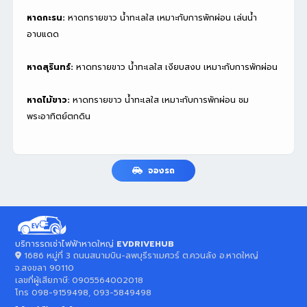
หาดกะรน:
หาดทรายขาว น้ำทะเลใส เหมาะกับการพักผ่อน เล่นน้ำ
อาบแดด
หาดสุรินทร์:
หาดทรายขาว น้ำทะเลใส เงียบสงบ เหมาะกับการพักผ่อน
หาดไม้ขาว:
หาดทรายขาว น้ำทะเลใส เหมาะกับการพักผ่อน ชม
พระอาทิตย์ตกดิน
จองรถ
บริการรถเช่าไฟฟ้าหาดใหญ่
EVDRIVEHUB
1686 หมู่ที่ 3 ถนนสนามบิน-ลพบุรีราเมศวร์ ต.ควนลัง อ.หาดใหญ่
จ.สงขลา 90110
เลขที่ผู้เสียภาษี:
0905564002018
โทร
098-9159498, 093-5849498