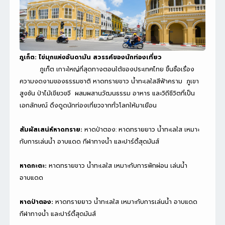
ภูเก็ต: ไข่มุกแห่งอันดามัน สวรรค์ของนักท่องเที่ยว
ภูเก็ต เกาะใหญ่ที่สุดทางตอนใต้ของประเทศไทย ขึ้นชื่อเรื่อง
ความงดงามของธรรมชาติ หาดทรายขาว น้ำทะเลใสสีฟ้าคราม ภูเขา
สูงชัน ป่าไม้เขียวขจี ผสมผสานวัฒนธรรม อาหาร และวิถีชีวิตที่เป็น
เอกลักษณ์ ดึงดูดนักท่องเที่ยวจากทั่วโลกให้มาเยือน
สัมผัสเสน่ห์หาดทราย:
หาดป่าตอง: หาดทรายยาว น้ำทะเลใส เหมาะ
กับการเล่นน้ำ อาบแดด กีฬาทางน้ำ และปาร์ตี้สุดมันส์
หาดกะตะ:
หาดทรายขาว น้ำทะเลใส เหมาะกับการพักผ่อน เล่นน้ำ
อาบแดด
หาดป่าตอง:
หาดทรายยาว น้ำทะเลใส เหมาะกับการเล่นน้ำ อาบแดด
กีฬาทางน้ำ และปาร์ตี้สุดมันส์